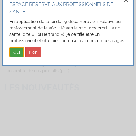
Matériel
ESPACE RÉSERVÉ AUX PROFESSIONNELS DE
Pinces à plier
SANTÉ
Pinces aligneurs
Pinces coupantes
En application de la loi du 29 décembre 2011 relative au
Pinces multifonctions
renforcement de la sécurité sanitaire et des produits de
Rotatifs et stripping
santé (dite « Loi Bertrand »), je certifie être un
Tubes
professionnel et être ainsi autorisé à accéder à ces pages.
CATALOGUE
Consulter/télécharger notre
catalogue Orthodontie
avec
l'ensemble de nos produits (pdf).
LES NOUVEAUTÉS