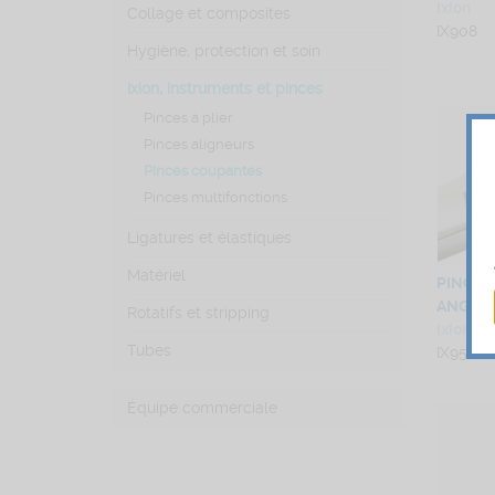
Ixion
Collage et composites
IX908
Hygiène, protection et soin
Ixion, instruments et pinces
Pinces à plier
Pinces aligneurs
Pinces coupantes
Pinces multifonctions
Ligatures et élastiques
Matériel
PINCES
ANGUL
Rotatifs et stripping
Ixion
Tubes
IX956 - 
Équipe commerciale