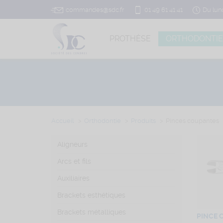
commandes@sdc.fr
01 49 61 41 41
Du lun
PROTHÈSE
ORTHODONTIE
Accueil
Orthodontie
Produits
Pinces coupantes
Aligneurs
Arcs et fils
Auxiliaires
Brackets esthétiques
Brackets métalliques
PINCE 