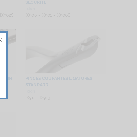
SÉCURITÉ
Ixion
 IX902S
IX900 - IX901 - IX900S
«
S MINI
PINCES COUPANTES LIGATURES
STANDARD
Ixion
IX912 - IX913