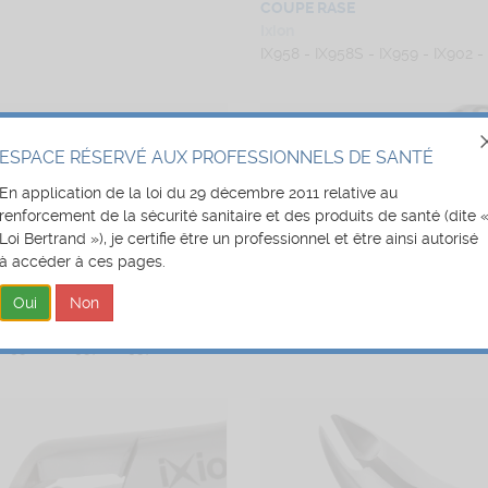
COUPE RASE
Ixion
IX958 - IX958S - IX959 - IX902 -
ESPACE RÉSERVÉ AUX PROFESSIONNELS DE SANTÉ
En application de la loi du 29 décembre 2011 relative au
renforcement de la sécurité sanitaire et des produits de santé (dite 
Loi Bertrand »), je certifie être un professionnel et être ainsi autorisé
à accéder à ces pages.
 COUPANTES LIGATURES
PINCES COUPANTES LIGATURE
ÉES
Ixion
IX911 - IX911L
IX956S - IX957 - IX957S