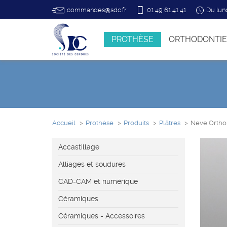
commandes@sdc.fr
01 49 61 41 41
Du lun
PROTHÈSE
ORTHODONTIE
Accueil
Prothèse
Produits
Plâtres
Neve Ortho
Accastillage
Alliages et soudures
CAD-CAM et numérique
Céramiques
Céramiques - Accessoires