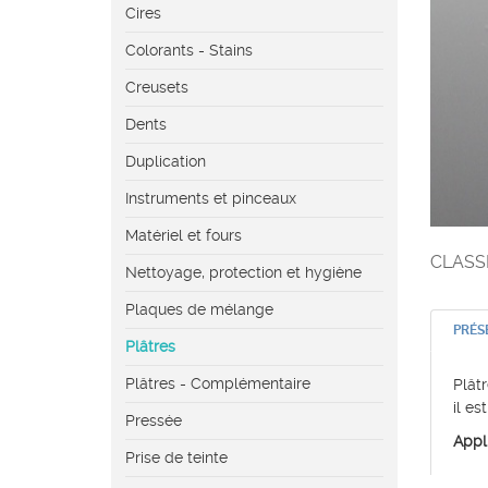
Cires
Colorants - Stains
Creusets
Dents
Duplication
Instruments et pinceaux
Matériel et fours
CLASSE
Nettoyage, protection et hygiène
Plaques de mélange
PRÉS
Plâtres
Plâtres - Complémentaire
Plât
il e
Pressée
Appli
Prise de teinte