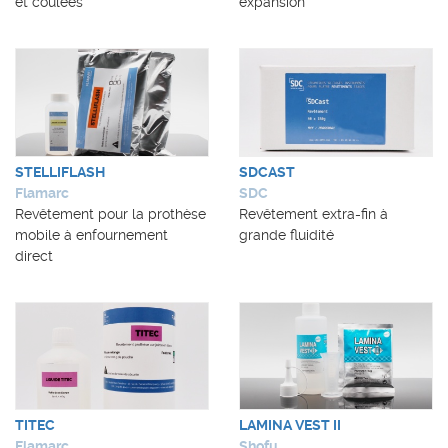
et coulées
expansion
STELLIFLASH
SDCAST
Flamarc
SDC
Revêtement pour la prothèse
Revêtement extra-fin à
mobile à enfournement
grande fluidité
direct
TITEC
LAMINA VEST II
Flamarc
Shofu