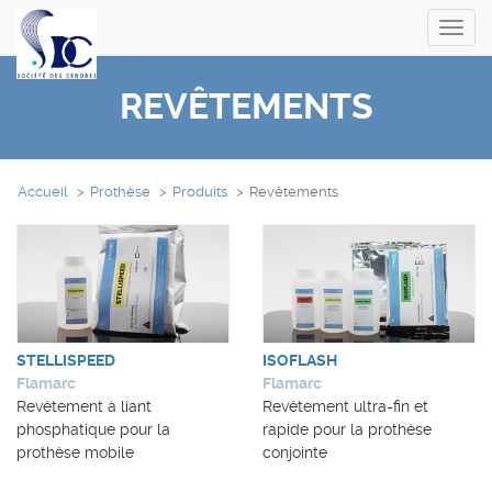
Toggl
navig
REVÊTEMENTS
Accueil
Prothèse
Produits
Revêtements
STELLISPEED
ISOFLASH
Flamarc
Flamarc
Revêtement à liant
Revêtement ultra-fin et
phosphatique pour la
rapide pour la prothèse
prothèse mobile
conjointe