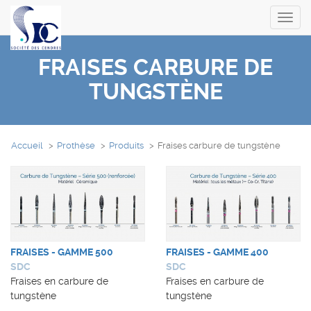
Toggl
navig
FRAISES CARBURE DE
TUNGSTÈNE
Accueil
Prothèse
Produits
Fraises carbure de tungstène
FRAISES - GAMME 500
FRAISES - GAMME 400
SDC
SDC
Fraises en carbure de
Fraises en carbure de
tungstène
tungstène